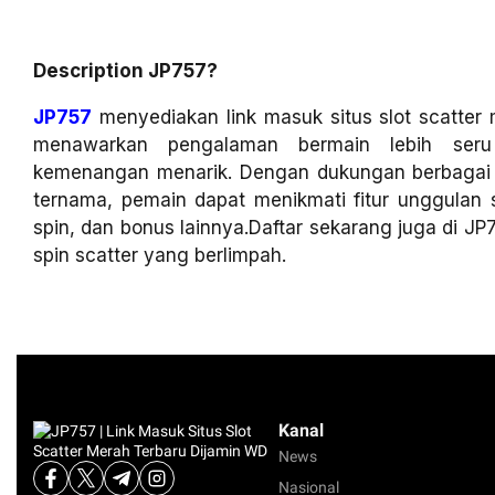
Description JP757?
JP757
menyediakan link masuk situs slot scatter
menawarkan pengalaman bermain lebih ser
kemenangan menarik. Dengan dukungan berbagai 
ternama, pemain dapat menikmati fitur unggulan se
spin, dan bonus lainnya.Daftar sekarang juga di JP
spin scatter yang berlimpah.
Kanal
News
Nasional