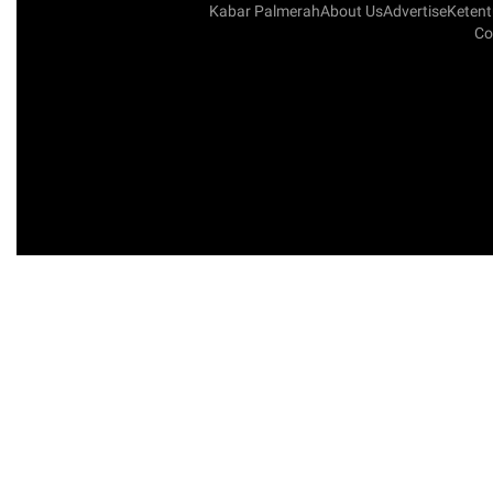
Kabar Palmerah
About Us
Advertise
Keten
Co