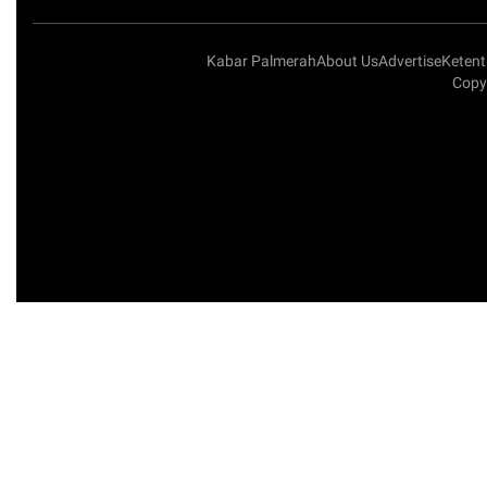
Kabar Palmerah
About Us
Advertise
Keten
Copyr