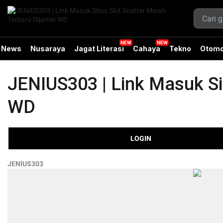
News
Nusaraya
Jagat Literasi
Cahaya
Tekno
Otomo
JENIUS303 | Link Masuk Si
WD
LOGIN
JENIUS303