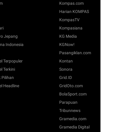
om
Kompas.com
Harian KOMPAS
KompasTV
ari
Kompasiana
o Jepang
KG Media
na Indonesia
KGNow!
Pasangiklan.com
el Terpopuler
Kontan
el Terkini
Sonora
 Pilihan
Grid.ID
el Headline
GridOto.com
BolaSport.com
Parapuan
Tribunnews
Gramedia.com
Gramedia Digital