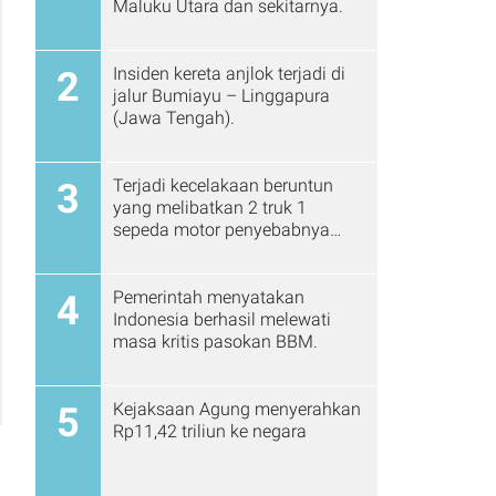
Maluku Utara dan sekitarnya.
Insiden kereta anjlok terjadi di
2
jalur Bumiayu – Linggapura
(Jawa Tengah).
Terjadi kecelakaan beruntun
3
yang melibatkan 2 truk 1
sepeda motor penyebabnya
karena rem blong
Pemerintah menyatakan
4
Indonesia berhasil melewati
masa kritis pasokan BBM.
Kejaksaan Agung menyerahkan
5
Rp11,42 triliun ke negara