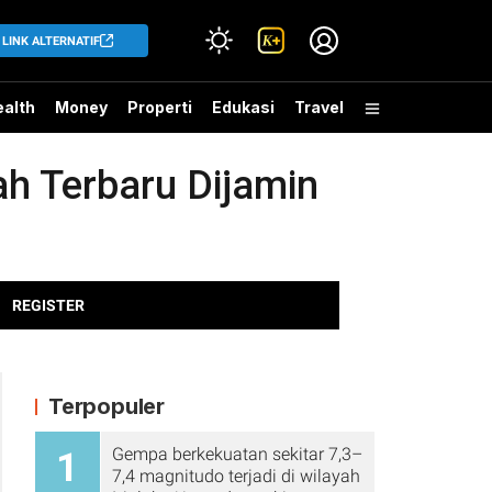
LINK ALTERNATIF
alth
Money
Properti
Edukasi
Travel
ah Terbaru Dijamin
REGISTER
Terpopuler
Gempa berkekuatan sekitar 7,3–
1
7,4 magnitudo terjadi di wilayah