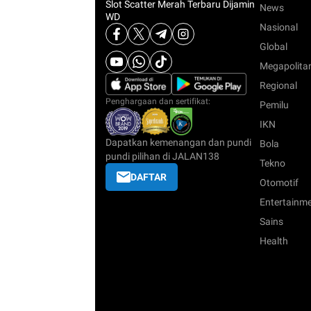
News
Nasional
Global
Megapolita
Regional
Penghargaan dan sertifikat:
Pemilu
IKN
Dapatkan kemenangan dan pundi
Bola
pundi pilihan di JALAN138
Tekno
DAFTAR
Otomotif
Entertainm
Sains
Health