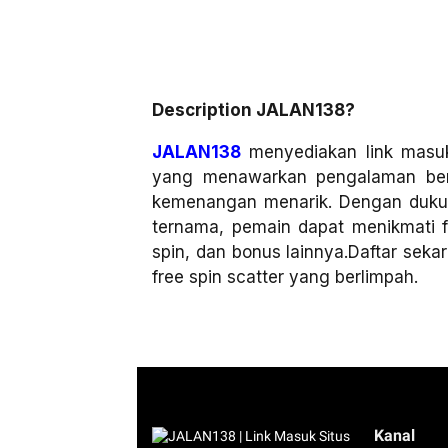
Description JALAN138?
JALAN138
menyediakan link masuk 
yang menawarkan pengalaman ber
kemenangan menarik. Dengan dukun
ternama, pemain dapat menikmati fi
spin, dan bonus lainnya.Daftar sek
free spin scatter yang berlimpah.
Kanal