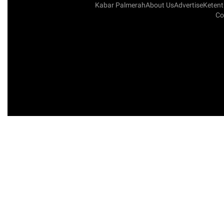
Kabar Palmerah
About Us
Advertise
Keten
Co