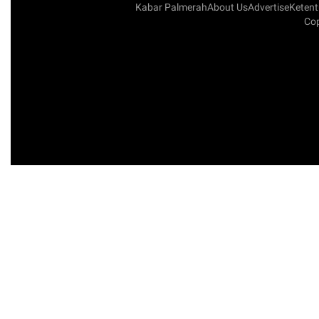
Kabar Palmerah
About Us
Advertise
Keten
Cop