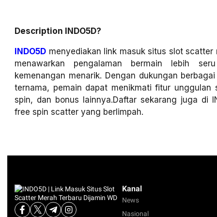
Description INDO5D?
INDO5D
menyediakan link masuk situs slot scatter
menawarkan pengalaman bermain lebih ser
kemenangan menarik. Dengan dukungan berbagai 
ternama, pemain dapat menikmati fitur unggulan se
spin, dan bonus lainnya.Daftar sekarang juga di
free spin scatter yang berlimpah.
Kanal
News
Nasional