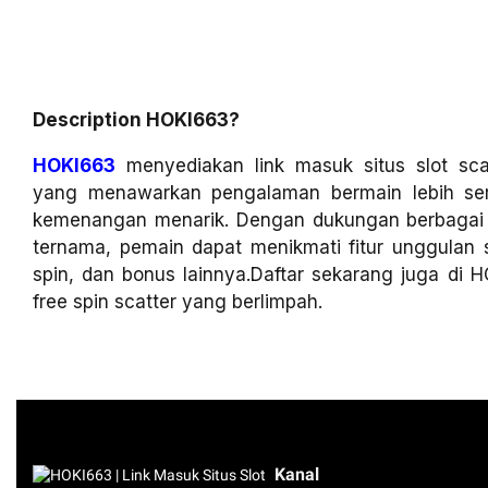
Description HOKI663?
HOKI663
menyediakan link masuk situs slot sca
yang menawarkan pengalaman bermain lebih se
kemenangan menarik. Dengan dukungan berbagai 
ternama, pemain dapat menikmati fitur unggulan se
spin, dan bonus lainnya.Daftar sekarang juga di 
free spin scatter yang berlimpah.
Kanal