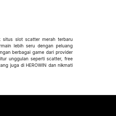
situs slot scatter merah terbaru
main lebih seru dengan peluang
gan berbagai game dari provider
tur unggulan seperti scatter, free
arang juga di HEROWIN dan nikmati