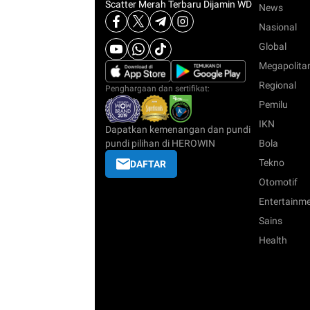
News
Nasional
Global
Megapolita
Regional
Penghargaan dan sertifikat:
Pemilu
IKN
Dapatkan kemenangan dan pundi
pundi pilihan di HEROWIN
Bola
Tekno
DAFTAR
Otomotif
Entertainm
Sains
Health