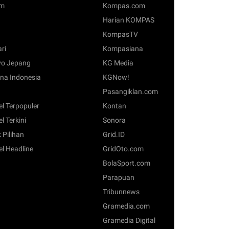
om
Kompas.com
Harian KOMPAS
KompasTV
ari
Kompasiana
o Jepang
KG Media
na Indonesia
KGNow!
Pasangiklan.com
el Terpopuler
Kontan
el Terkini
Sonora
 Pilihan
Grid.ID
el Headline
GridOto.com
BolaSport.com
Parapuan
Tribunnews
Gramedia.com
Gramedia Digital