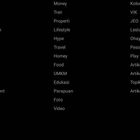
Money
Kol
Tren
VIK
Properti
JEO
n
Lifestyle
Lest
Hype
Ohay
Travel
Peso
Homey
Play
Food
Artik
UMKM
Artik
Edukasi
Topik
ent
Parapuan
Artik
Foto
Video