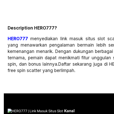
Description HERO777?
HERO777
menyediakan link masuk situs slot sca
yang menawarkan pengalaman bermain lebih se
kemenangan menarik. Dengan dukungan berbagai 
ternama, pemain dapat menikmati fitur unggulan se
spin, dan bonus lainnya.Daftar sekarang juga di 
free spin scatter yang berlimpah.
Kanal