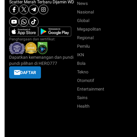
News
Nasional
Global
Megapolitan
Regional
Penghargaan dan sertifikat:
Pemilu
IKN
Dapatkan kemenangan dan pundi
pundi pilihan di HERO777
Bola
Tekno
DAFTAR
Otomotif
Entertainment
Sains
Health