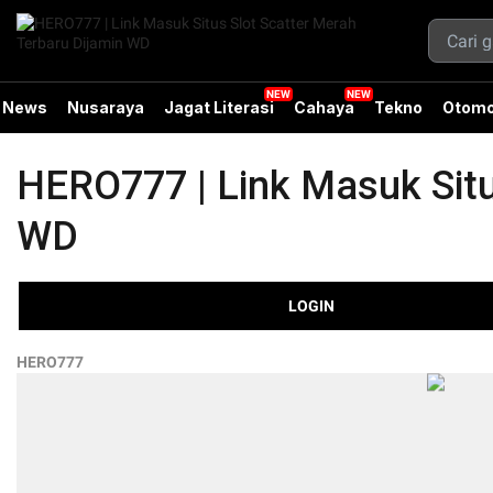
News
Nusaraya
Jagat Literasi
Cahaya
Tekno
Otomo
HERO777 | Link Masuk Situ
WD
LOGIN
HERO777