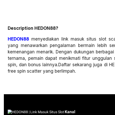
Description HEDON88?
HEDON88
menyediakan link masuk situs slot sca
yang menawarkan pengalaman bermain lebih se
kemenangan menarik. Dengan dukungan berbagai 
ternama, pemain dapat menikmati fitur unggulan se
spin, dan bonus lainnya.Daftar sekarang juga di 
free spin scatter yang berlimpah.
Kanal