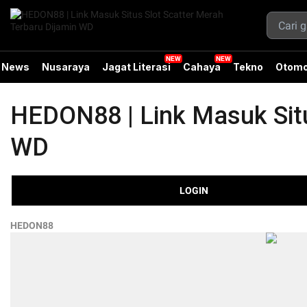
News
Nusaraya
Jagat Literasi
Cahaya
Tekno
Otomo
HEDON88 | Link Masuk Situ
WD
LOGIN
HEDON88