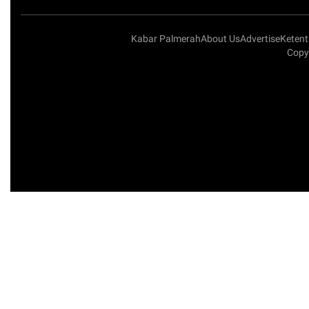
Kabar Palmerah
About Us
Advertise
Keten
Copy