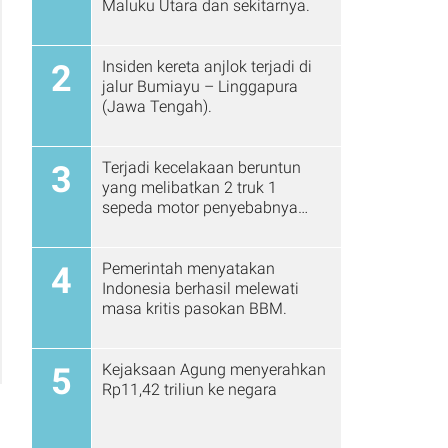
Maluku Utara dan sekitarnya.
Insiden kereta anjlok terjadi di
2
jalur Bumiayu – Linggapura
(Jawa Tengah).
Terjadi kecelakaan beruntun
3
yang melibatkan 2 truk 1
sepeda motor penyebabnya
karena rem blong
Pemerintah menyatakan
4
Indonesia berhasil melewati
masa kritis pasokan BBM.
Kejaksaan Agung menyerahkan
5
Rp11,42 triliun ke negara