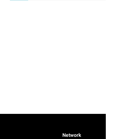
Network