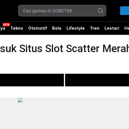
ya
Tekno
Otomotif
Bola
Lifestyle
Tren
Lestari
He
uk Situs Slot Scatter Mera