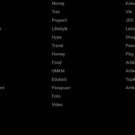
Money
Kol
Tren
VIK
Properti
JEO
n
Lifestyle
Lest
Hype
Ohay
Travel
Peso
Homey
Play
Food
Artik
UMKM
Artik
Edukasi
Topik
ent
Parapuan
Artik
Foto
Video