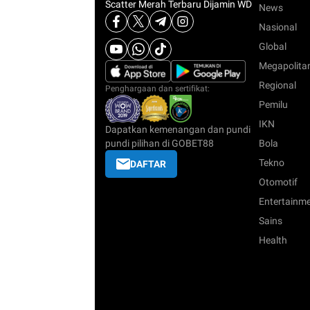
News
Nasional
Global
Megapolita
Regional
Penghargaan dan sertifikat:
Pemilu
IKN
Dapatkan kemenangan dan pundi
pundi pilihan di GOBET88
Bola
Tekno
DAFTAR
Otomotif
Entertainm
Sains
Health