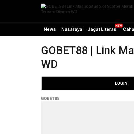
News
Nusaraya
Jagat Literasi
Caha
GOBET88 | Link Mas
WD
LOGIN
GOBET88