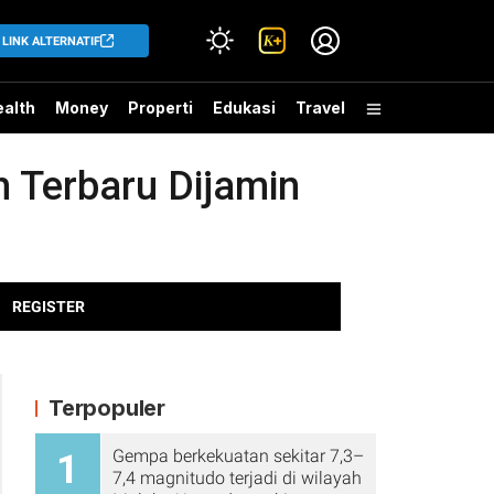
LINK ALTERNATIF
alth
Money
Properti
Edukasi
Travel
h Terbaru Dijamin
REGISTER
Terpopuler
Gempa berkekuatan sekitar 7,3–
1
7,4 magnitudo terjadi di wilayah