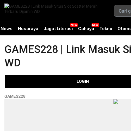
News
Nusaraya
Jagat Literasi
Cahaya
Tekno
Otomo
GAMES228 | Link Masuk Sit
WD
LOGIN
GAMES228