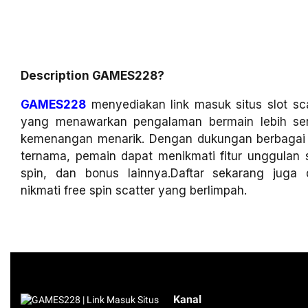
Description GAMES228?
GAMES228
menyediakan link masuk situs slot sc
yang menawarkan pengalaman bermain lebih se
kemenangan menarik. Dengan dukungan berbagai 
ternama, pemain dapat menikmati fitur unggulan se
spin, dan bonus lainnya.Daftar sekarang jug
nikmati free spin scatter yang berlimpah.
Kanal