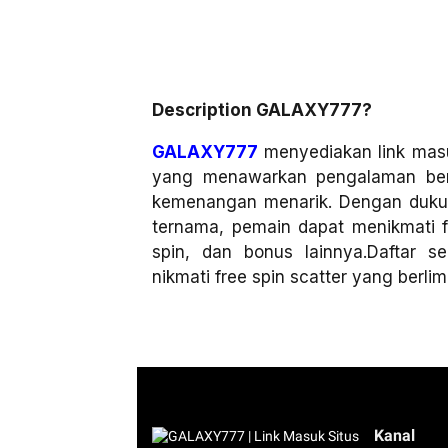
Description GALAXY777?
GALAXY777
menyediakan link masuk
yang menawarkan pengalaman ber
kemenangan menarik. Dengan dukun
ternama, pemain dapat menikmati fi
spin, dan bonus lainnya.Daftar 
nikmati free spin scatter yang berli
Kanal