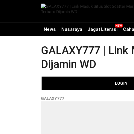
News
Nusaraya
Jagat Literasi
Caha
GALAXY777 | Link M
Dijamin WD
LOGIN
GALAXY777