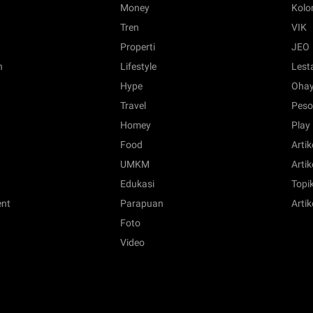
Money
Kol
Tren
VIK
Properti
JEO
n
Lifestyle
Lest
Hype
Ohay
Travel
Peso
Homey
Play
Food
Artik
UMKM
Artik
Edukasi
Topik
ent
Parapuan
Artik
Foto
Video