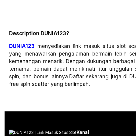
Description DUNIA123?
DUNIA123
menyediakan link masuk situs slot sca
yang menawarkan pengalaman bermain lebih se
kemenangan menarik. Dengan dukungan berbagai 
ternama, pemain dapat menikmati fitur unggulan se
spin, dan bonus lainnya.Daftar sekarang juga di D
free spin scatter yang berlimpah.
Kanal