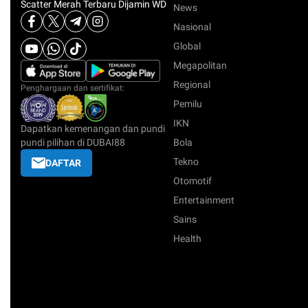
News
Nasional
Global
Megapolitan
Regional
Penghargaan dan sertifikat:
Pemilu
IKN
Dapatkan kemenangan dan pundi
pundi pilihan di DUBAI88
Bola
Tekno
DAFTAR
Otomotif
Entertainment
Sains
Health