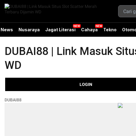
News
Nusaraya
Jagat Literasi
Cahaya
Tekno
Otomo
DUBAI88 | Link Masuk Situ
WD
LOGIN
DUBAI88