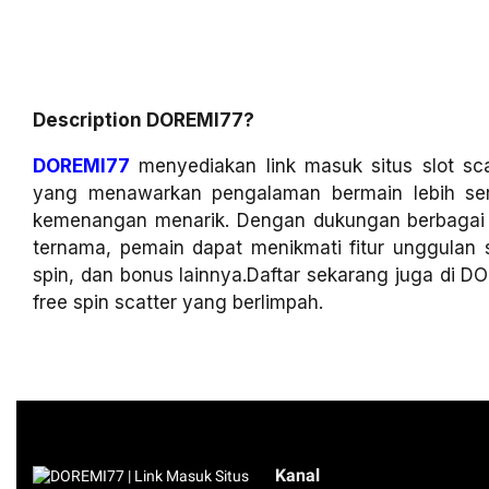
Description DOREMI77?
DOREMI77
menyediakan link masuk situs slot sca
yang menawarkan pengalaman bermain lebih se
kemenangan menarik. Dengan dukungan berbagai 
ternama, pemain dapat menikmati fitur unggulan se
spin, dan bonus lainnya.Daftar sekarang juga di D
free spin scatter yang berlimpah.
Kanal