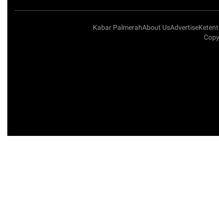
Kabar Palmerah
About Us
Advertise
Keten
Copy