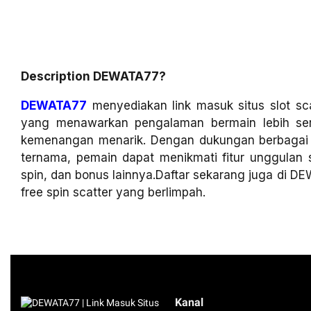
Description DEWATA77?
DEWATA77
menyediakan link masuk situs slot sc
yang menawarkan pengalaman bermain lebih se
kemenangan menarik. Dengan dukungan berbagai 
ternama, pemain dapat menikmati fitur unggulan se
spin, dan bonus lainnya.Daftar sekarang juga di D
free spin scatter yang berlimpah.
Kanal