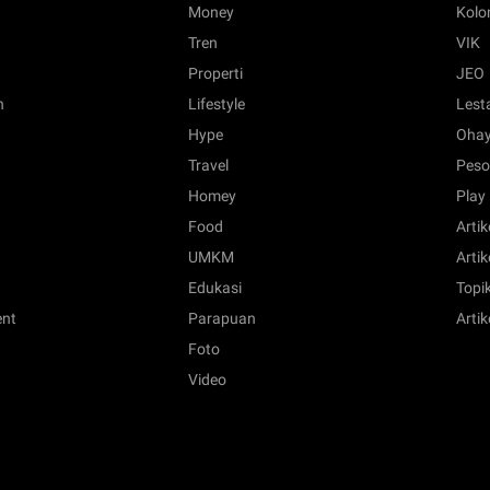
Money
Kol
Tren
VIK
Properti
JEO
n
Lifestyle
Lest
Hype
Ohay
Travel
Peso
Homey
Play
Food
Artik
UMKM
Artik
Edukasi
Topik
ent
Parapuan
Artik
Foto
Video