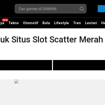
ya
Tekno
Otomotif
Bola
Lifestyle
Tren
Lestari
He
k Situs Slot Scatter Merah