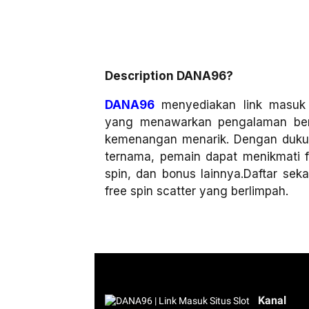
Description DANA96?
DANA96
menyediakan link masuk s
yang menawarkan pengalaman ber
kemenangan menarik. Dengan dukun
ternama, pemain dapat menikmati fi
spin, dan bonus lainnya.Daftar se
free spin scatter yang berlimpah.
Kanal