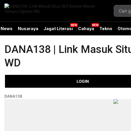
News
Nusaraya
Jagat Literasi
Cahaya
Tekno
Otomo
DANA138 | Link Masuk Situ
WD
LOGIN
DANA138