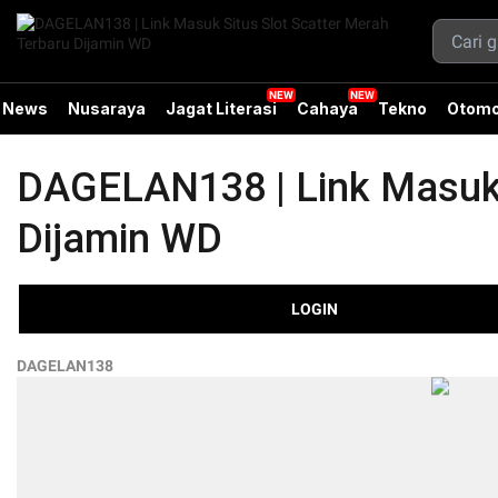
News
Nusaraya
Jagat Literasi
Cahaya
Tekno
Otomo
DAGELAN138 | Link Masuk 
Dijamin WD
LOGIN
DAGELAN138