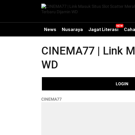
News
Nusaraya
Jagat Literasi
Caha
CINEMA77 | Link Ma
WD
LOGIN
CINEMA77