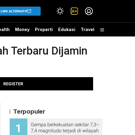
LINK ALTERNATIF
alth
Money
Properti
Edukasi
Travel
ah Terbaru Dijamin
REGISTER
Terpopuler
Gempa berkekuatan sekitar 7,3–
1
7,4 magnitudo terjadi di wilayah