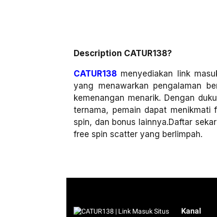
Description CATUR138?
CATUR138
menyediakan link masuk 
yang menawarkan pengalaman ber
kemenangan menarik. Dengan dukun
ternama, pemain dapat menikmati fi
spin, dan bonus lainnya.Daftar sek
free spin scatter yang berlimpah.
Kanal