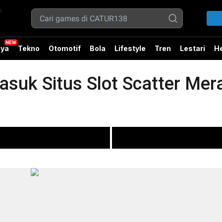
ya
Tekno
Otomotif
Bola
Lifestyle
Tren
Lestari
He
suk Situs Slot Scatter Mer