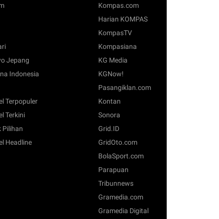
om
Kompas.com
Harian KOMPAS
KompasTV
ari
Kompasiana
o Jepang
KG Media
na Indonesia
KGNow!
Pasangiklan.com
el Terpopuler
Kontan
el Terkini
Sonora
 Pilihan
Grid.ID
el Headline
GridOto.com
BolaSport.com
Parapuan
Tribunnews
Gramedia.com
Gramedia Digital