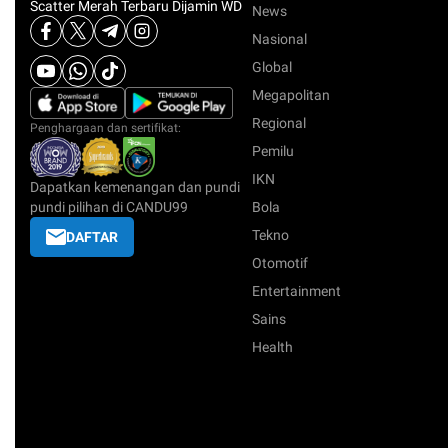
News
Nasional
Global
Megapolitan
Regional
Penghargaan dan sertifikat:
Pemilu
IKN
Dapatkan kemenangan dan pundi
pundi pilihan di CANDU99
Bola
Tekno
DAFTAR
Otomotif
Entertainment
Sains
Health