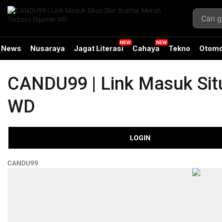
News
Nusaraya
Jagat Literasi
Cahaya
Tekno
Otomo
CANDU99 | Link Masuk Situ
WD
LOGIN
CANDU99