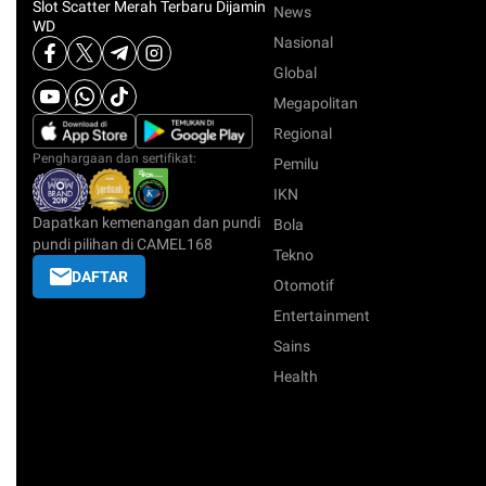
News
Nasional
Global
Megapolitan
Regional
Penghargaan dan sertifikat:
Pemilu
IKN
Dapatkan kemenangan dan pundi
Bola
pundi pilihan di CAMEL168
Tekno
DAFTAR
Otomotif
Entertainment
Sains
Health