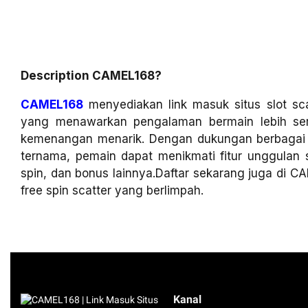
Description CAMEL168?
CAMEL168
menyediakan link masuk situs slot sca
yang menawarkan pengalaman bermain lebih se
kemenangan menarik. Dengan dukungan berbagai 
ternama, pemain dapat menikmati fitur unggulan se
spin, dan bonus lainnya.Daftar sekarang juga di C
free spin scatter yang berlimpah.
Kanal