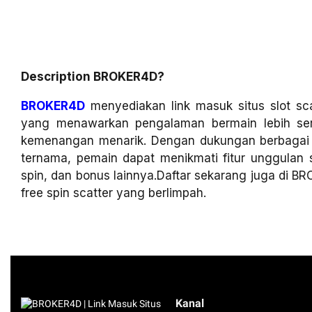
Description BROKER4D?
BROKER4D
menyediakan link masuk situs slot sc
yang menawarkan pengalaman bermain lebih se
kemenangan menarik. Dengan dukungan berbagai 
ternama, pemain dapat menikmati fitur unggulan se
spin, dan bonus lainnya.Daftar sekarang juga di B
free spin scatter yang berlimpah.
Kanal