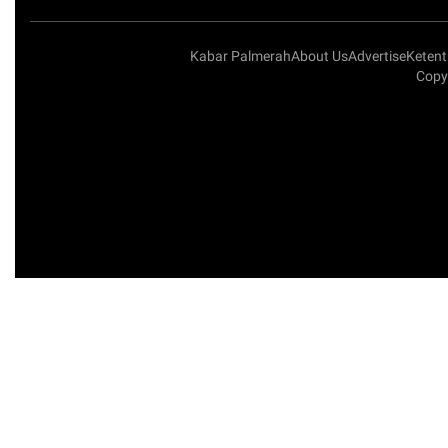
Kabar Palmerah
About Us
Advertise
Keten
Copy