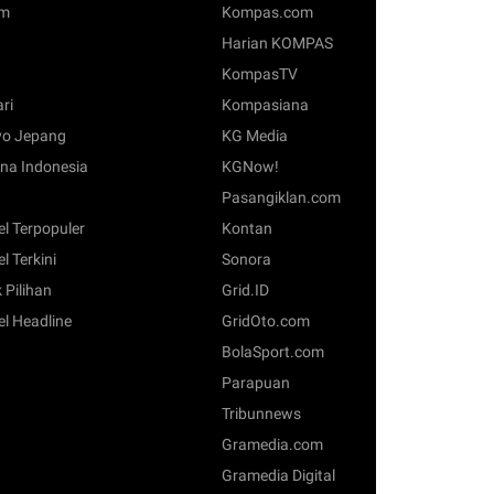
om
Kompas.com
Harian KOMPAS
KompasTV
ari
Kompasiana
o Jepang
KG Media
na Indonesia
KGNow!
Pasangiklan.com
el Terpopuler
Kontan
el Terkini
Sonora
 Pilihan
Grid.ID
el Headline
GridOto.com
BolaSport.com
Parapuan
Tribunnews
Gramedia.com
Gramedia Digital