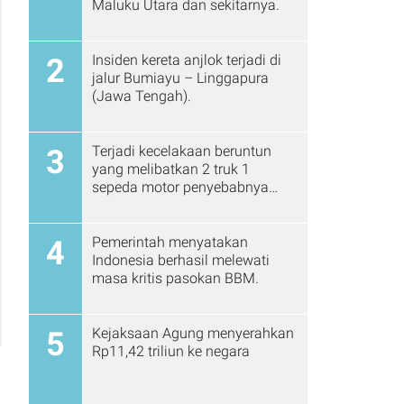
Maluku Utara dan sekitarnya.
Insiden kereta anjlok terjadi di
2
jalur Bumiayu – Linggapura
(Jawa Tengah).
Terjadi kecelakaan beruntun
3
yang melibatkan 2 truk 1
sepeda motor penyebabnya
karena rem blong
Pemerintah menyatakan
4
Indonesia berhasil melewati
masa kritis pasokan BBM.
Kejaksaan Agung menyerahkan
5
Rp11,42 triliun ke negara