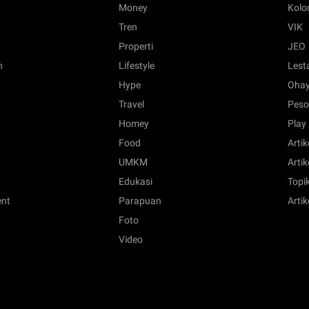
Money
Kol
Tren
VIK
Properti
JEO
n
Lifestyle
Lest
Hype
Ohay
Travel
Peso
Homey
Play
Food
Artik
UMKM
Artik
Edukasi
Topik
ent
Parapuan
Artik
Foto
Video