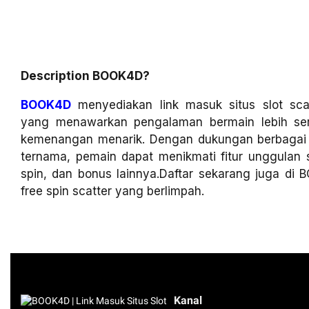
Description BOOK4D?
BOOK4D
menyediakan link masuk situs slot sca
yang menawarkan pengalaman bermain lebih se
kemenangan menarik. Dengan dukungan berbagai 
ternama, pemain dapat menikmati fitur unggulan se
spin, dan bonus lainnya.Daftar sekarang juga di
free spin scatter yang berlimpah.
Kanal