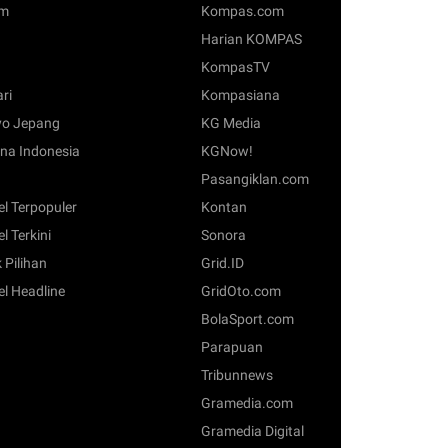
om
Kompas.com
Harian KOMPAS
KompasTV
ari
Kompasiana
o Jepang
KG Media
na Indonesia
KGNow!
Pasangiklan.com
el Terpopuler
Kontan
el Terkini
Sonora
 Pilihan
Grid.ID
el Headline
GridOto.com
BolaSport.com
Parapuan
Tribunnews
Gramedia.com
Gramedia Digital