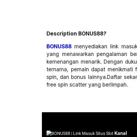
Description BONUS88?
BONUS88
menyediakan link masuk 
yang menawarkan pengalaman ber
kemenangan menarik. Dengan dukun
ternama, pemain dapat menikmati fi
spin, dan bonus lainnya.Daftar sek
free spin scatter yang berlimpah.
Kanal