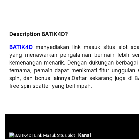
Description BATIK4D?
BATIK4D
menyediakan link masuk situs slot sca
yang menawarkan pengalaman bermain lebih se
kemenangan menarik. Dengan dukungan berbagai 
ternama, pemain dapat menikmati fitur unggulan se
spin, dan bonus lainnya.Daftar sekarang juga di 
free spin scatter yang berlimpah.
Kanal