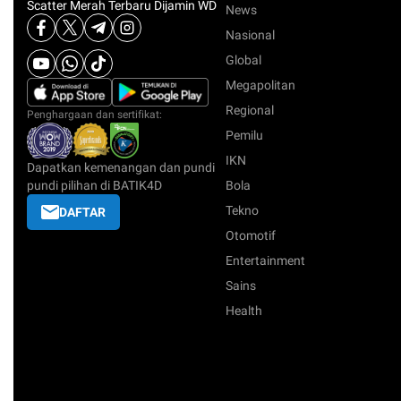
News
Nasional
Global
Megapolitan
Regional
Penghargaan dan sertifikat:
Pemilu
IKN
Dapatkan kemenangan dan pundi
pundi pilihan di BATIK4D
Bola
Tekno
DAFTAR
Otomotif
Entertainment
Sains
Health