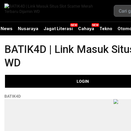
News
Nusaraya
Jagat Literasi
Cahaya
Tekno
Otomo
BATIK4D | Link Masuk Situ
WD
LOGIN
BATIK4D