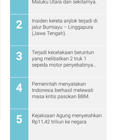
Maluku Utara dan sekitarnya.
Insiden kereta anjlok terjadi di
2
jalur Bumiayu – Linggapura
(Jawa Tengah).
Terjadi kecelakaan beruntun
3
yang melibatkan 2 truk 1
sepeda motor penyebabnya
karena rem blong
Pemerintah menyatakan
4
Indonesia berhasil melewati
masa kritis pasokan BBM.
Kejaksaan Agung menyerahkan
5
Rp11,42 triliun ke negara