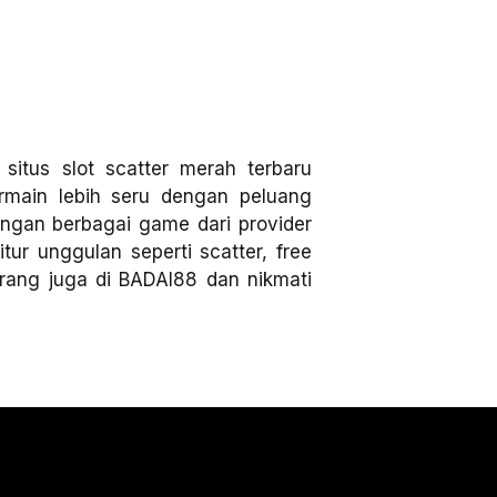
itus slot scatter merah terbaru
main lebih seru dengan peluang
gan berbagai game dari provider
tur unggulan seperti scatter, free
arang juga di BADAI88 dan nikmati