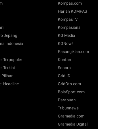
om
Kompas.com
Harian KOMPAS
KompasTV
ari
Kompasiana
o Jepang
KG Media
na Indonesia
KGNow!
Pasangiklan.com
el Terpopuler
Kontan
el Terkini
Sonora
 Pilihan
Grid.ID
el Headline
GridOto.com
BolaSport.com
Parapuan
Tribunnews
Gramedia.com
Gramedia Digital