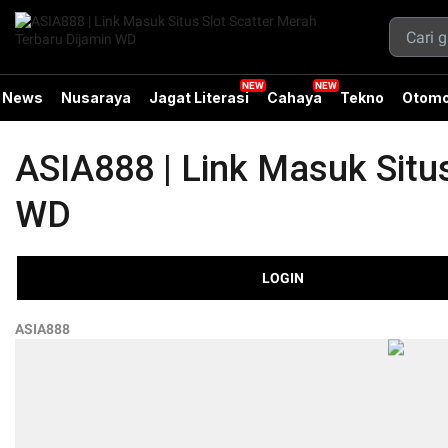
News
Nusaraya
Jagat Literasi
Cahaya
Tekno
Otomo
ASIA888 | Link Masuk Situs
WD
LOGIN
ASIA888