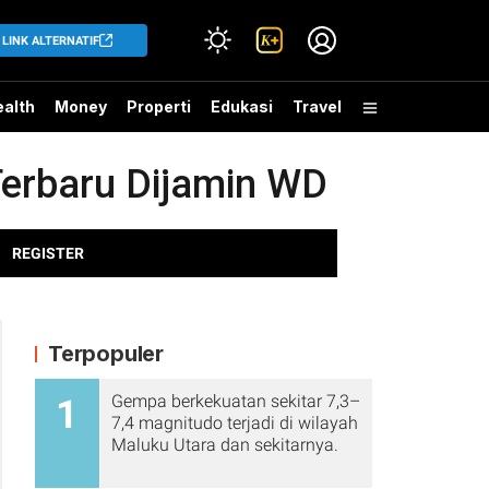
LINK ALTERNATIF
alth
Money
Properti
Edukasi
Travel
Terbaru Dijamin WD
REGISTER
Terpopuler
Gempa berkekuatan sekitar 7,3–
1
7,4 magnitudo terjadi di wilayah
Maluku Utara dan sekitarnya.