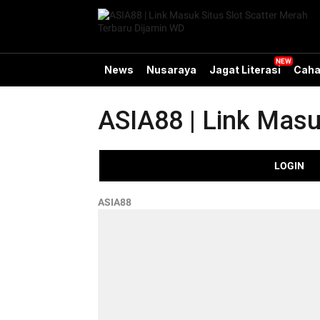
News
Nusaraya
Jagat Literasi
Caha
ASIA88 | Link Masu
LOGIN
ASIA88