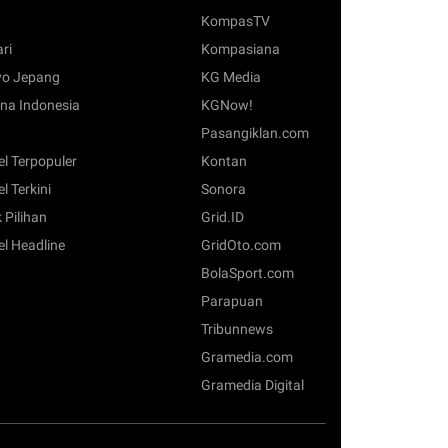
KompasTV
ari
Kompasiana
o Jepang
KG Media
na Indonesia
KGNow!
Pasangiklan.com
el Terpopuler
Kontan
el Terkini
Sonora
 Pilihan
Grid.ID
el Headline
GridOto.com
BolaSport.com
Parapuan
Tribunnews
Gramedia.com
Gramedia Digital