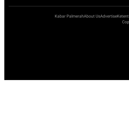
Kabar Palmerah
About Us
Advertise
Keten
Cop