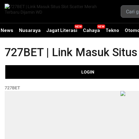
News
Nusaraya
Jagat Literasi
Cahaya
Tekno
Otomo
727BET | Link Masuk Situs
LOGIN
727BET