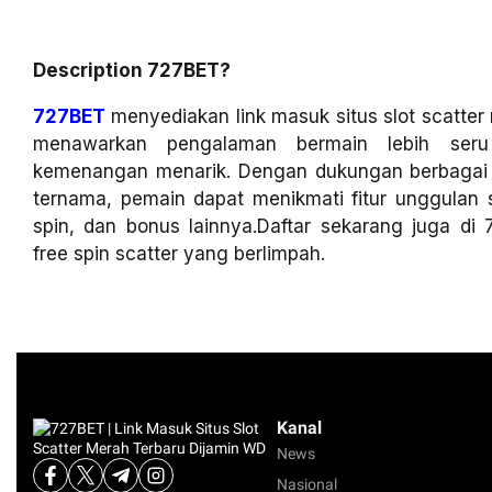
Description 727BET?
727BET
menyediakan link masuk situs slot scatter
menawarkan pengalaman bermain lebih ser
kemenangan menarik. Dengan dukungan berbagai 
ternama, pemain dapat menikmati fitur unggulan se
spin, dan bonus lainnya.Daftar sekarang juga di
free spin scatter yang berlimpah.
Kanal
News
Nasional