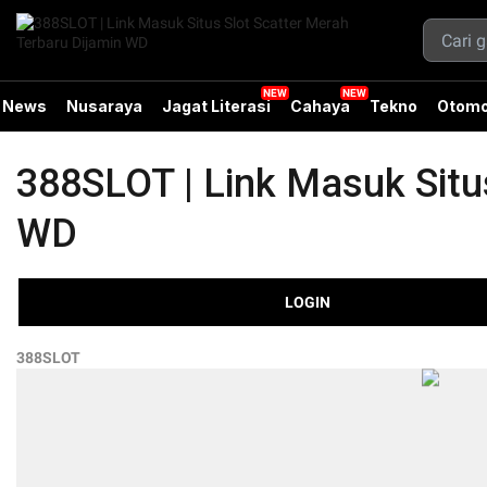
News
Nusaraya
Jagat Literasi
Cahaya
Tekno
Otomo
388SLOT | Link Masuk Situ
WD
LOGIN
388SLOT