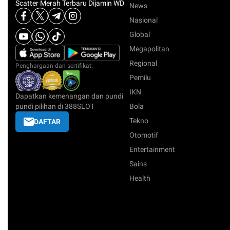
News
Nasional
Global
Megapolitan
Regional
Penghargaan dan sertifikat:
Pemilu
IKN
Dapatkan kemenangan dan pundi
pundi pilihan di 388SLOT
Bola
Tekno
DAFTAR
Otomotif
Entertainment
Sains
Health