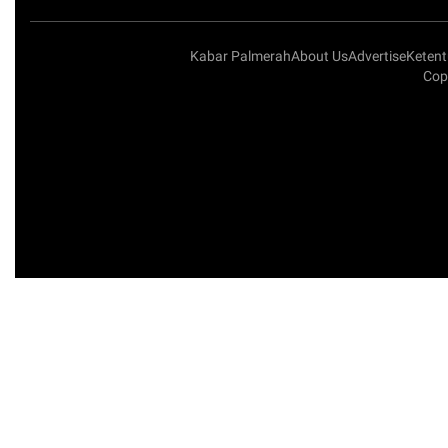
Kabar Palmerah
About Us
Advertise
Keten
Cop